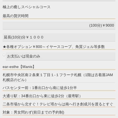
極上の癒しスペシャルコース
最高の贅沢時間
(100分)￥9000
延長(10分)分￥１０００
★各種オプション￥800～イヤースコープ、角質ジェル等多数
お支払いは現金のみ
ear-esthe【Manis】
札幌市中央区南２条東１丁目１-１フラーテ札幌（1階は古着屋JAM
札幌店のビル）
バスセンター前：1番出口から南に徒歩1分半
大通り駅：34番出口から東に徒歩2分（最寄駅）
二条市場から北すぐ！テレビ塔からは南へ行き創成川を渡るとすぐ
対象：男女問わず(前日までの予約制)