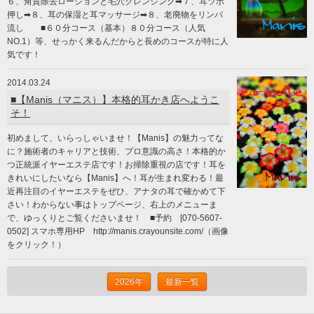
６、角質除去ローションと毛穴クレンジング➡７、耳ツボ
押し➡８、耳の保湿と耳マッサージ➡８、老廃物をリンパ
流し ■６０分コース（基本）８０分コース（人気
NO.1）等、せっかく来るんだからと長めのコースが特に人
気です！
2014.03.24
■【Manis（マニス）】本格的耳かき店へようこ
そ！
初めまして、いらっしゃいませ！【Manis】の魅力ってな
に？施術者のキャリアと技術、プロ意識の高さ！本格的か
つ正統派イヤーエステ店です！お掃除重視の店です！耳を
きれいにしたいなら【Manis】へ！耳が生まれ変わる！最
近再注目のイヤーエステをぜひ、アナタの耳で確かめて下
さい！わからない事はトップページ、右上のメニューま
で、ゆっくりとご覧くださいませ！ ■予約 [070-5607-
0502] スマホ専用HP http://manis.crayounsite.com/（画像
をクリック！）
2026年
最新一覧