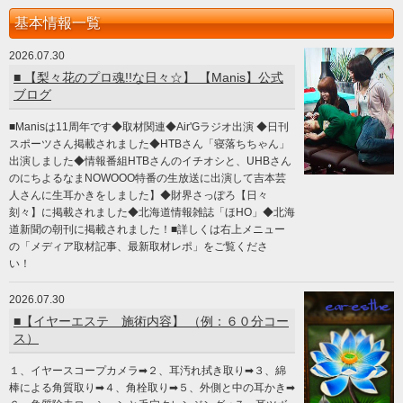
基本情報一覧
2026.07.30
■ 【梨々花のプロ魂!!な日々☆】 【Manis】公式
ブログ
■Manisは11周年です◆取材関連◆Air'Gラジオ出演 ◆日刊
スポーツさん掲載されました◆HTBさん「寝落ちちゃん」
出演しました◆情報番組HTBさんのイチオシと、UHBさん
のにちよるなまNOWOOO特番の生放送に出演して吉本芸
人さんに生耳かきをしました】◆財界さっぽろ【日々
刻々】に掲載されました◆北海道情報雑誌「ほHO」◆北海
道新聞の朝刊に掲載されました！■詳しくは右上メニュー
の「メディア取材記事、最新取材レポ」をご覧くださ
い！
2026.07.30
■【イヤーエステ 施術内容】 （例：６０分コー
ス）
１、イヤースコープカメラ➡２、耳汚れ拭き取り➡３、綿
棒による角質取り➡４、角栓取り➡５、外側と中の耳かき➡