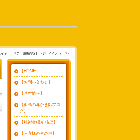
【イヤーエステ 施術内容】 （例：６０分コース）
【HOME】
【お問い合わせ】
【基本情報】
【孤高の耳かき師ブロ
グ】
【施術者紹介 略歴】
【お客様の生の声】