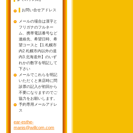
お問い合せアドレス
メールの場合は漢字と
フリガナのフルネー
ム、携帯電話番号など
連絡先、希望日時、希
望コースと【1.札幌市
内2.札幌市内以外の道
内3.北海道外】のいず
れかの数字を明記して
下さい
メールでこれらを明記
いただくと来店時に問
診票の記入が初回から
不要になりますのでご
協力をお願いします。
予約専用メールアドレ
ス
ear-esthe-
manis@willcom.com