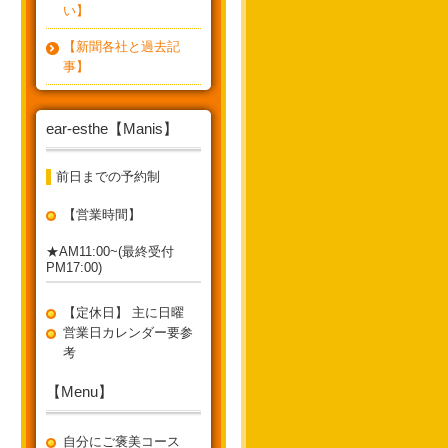
い】
【新聞各社と過去記
事】
ear-esthe【Manis】
前日までの予約制
【営業時間】
★AM11:00~(最終受付
PM17:00)
【定休日】 主に日曜
営業日カレンダー要参
考
【Menu】
自分にご褒美コース