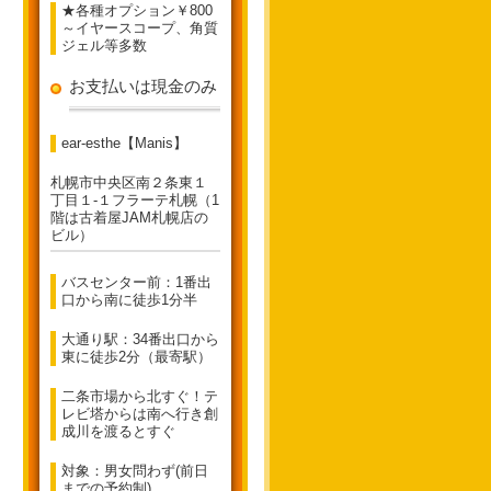
★各種オプション￥800
～イヤースコープ、角質
ジェル等多数
お支払いは現金のみ
ear-esthe【Manis】
札幌市中央区南２条東１
丁目１-１フラーテ札幌（1
階は古着屋JAM札幌店の
ビル）
バスセンター前：1番出
口から南に徒歩1分半
大通り駅：34番出口から
東に徒歩2分（最寄駅）
二条市場から北すぐ！テ
レビ塔からは南へ行き創
成川を渡るとすぐ
対象：男女問わず(前日
までの予約制)