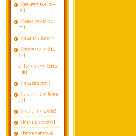
【施術内容 60分コー
ス】
【講師と弟子につい
て】
【長瀬 梨々花の声】
【注意事項とお支払
い】
【メディア等 取材記
事】
【耳垢 閲覧注意】
【テレビラジオ 取材レ
ポ】
【インテリア＆雑貨】
【Manisまでの道順】
【beforeとafterの違