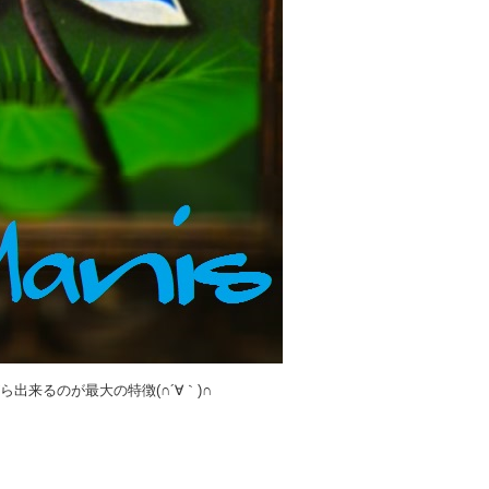
出来るのが最大の特徴(∩´∀｀)∩