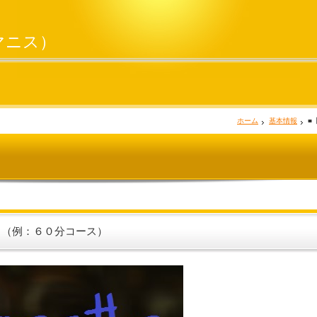
】（マニス）
ホーム
基本情報
■
 （例：６０分コース）