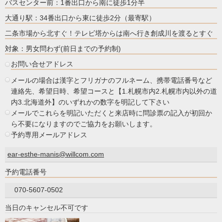
バスセンター前：1番出口から南に徒歩1分半
大通り駅：34番出口から東に徒歩2分（最寄駅）
二条市場から北すぐ！テレビ塔からは南へ行き創成川を渡るとすぐ
対象：男女問わず(前日までの予約制)
お問い合せアドレス
メールの場合は漢字とフリガナのフルネーム、携帯電話番号など
連絡先、希望日時、希望コースと【1.札幌市内2.札幌市内以外の道
内3.北海道外】のいずれかの数字を明記して下さい
メールでこれらを明記いただくと来店時に問診票の記入が初回か
ら不要になりますのでご協力をお願いします。
予約専用メールアドレス
ear-esthe-manis@willcom.com
予約電話番号
070-5607-0502
当日のキャンセル不可です