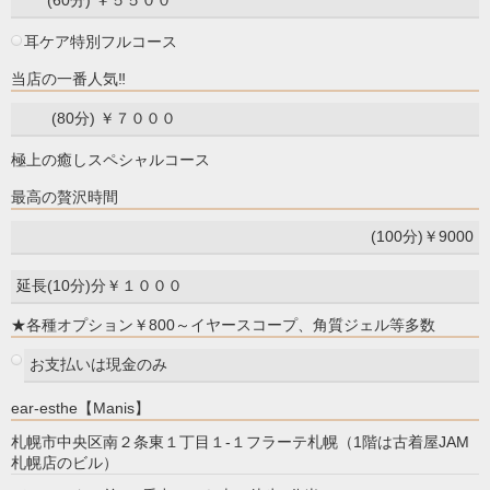
(60分) ￥５５００
耳ケア特別フルコース
当店の一番人気‼
(80分) ￥７０００
極上の癒しスペシャルコース
最高の贅沢時間
(100分)￥9000
延長(10分)分￥１０００
★各種オプション￥800～イヤースコープ、角質ジェル等多数
お支払いは現金のみ
ear-esthe【Manis】
札幌市中央区南２条東１丁目１-１フラーテ札幌（1階は古着屋JAM
札幌店のビル）