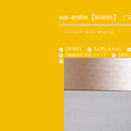
ear-esthe【Manis
イヤーエステ（耳かき）専門店マニス
【HOME】
【お問い合わせ】
【施術内容 60分コース】
【講師