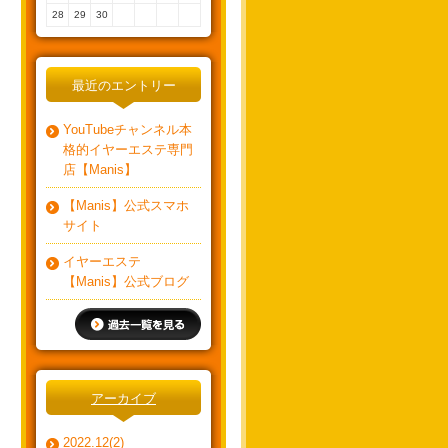
28
29
30
最近のエントリー
YouTubeチャンネル本
格的イヤーエステ専門
店【Manis】
【Manis】公式スマホ
サイト
イヤーエステ
【Manis】公式ブログ
アーカイブ
2022.12(2)