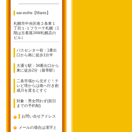
ear-esthe【Manis】
札幌市中央区南２条東１
丁目１-１フラーテ札幌（1
階は古着屋JAM札幌店の
ビル）
バスセンター前：1番出
口から南に徒歩1分半
大通り駅：34番出口から
東に徒歩2分（最寄駅）
二条市場から北すぐ！テ
レビ塔からは南へ行き創
成川を渡るとすぐ
対象：男女問わず(前日
までの予約制)
お問い合せアドレス
メールの場合は漢字と