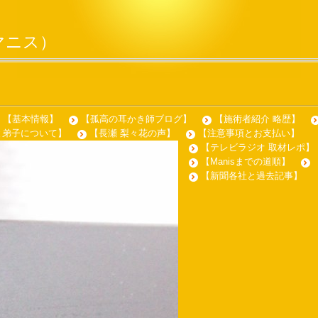
】（マニス）
【基本情報】
【孤高の耳かき師ブログ】
【施術者紹介 略歴】
と弟子について】
【長瀬 梨々花の声】
【注意事項とお支払い】
【テレビラジオ 取材レポ】
【Manisまでの道順】
【新聞各社と過去記事】